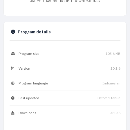
ARE YOU HAVING TROUBLE DOWNLOADING?
Program details
Program size
105.6 MB
Version
10.1.6
Program language
Indonesian
Last updated
Before 1 tahun
Downloads
36036