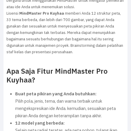
berguna untuk menggunakan MindMaster untuk mengatur pemikiran
atau ide Anda untuk menemukan solusi.
Lisensi
MindMaster Pro Kuyhaa
memberi Anda 12 struktur peta,
33 tema berbeda, dan lebih dari 700 gambar, yang dapat Anda
gunakan dan sesuaikan untuk menyesuaikan peta pikiran Anda
dengan kemungkinan tak terbatas. Mereka dapat menunjukkan
bagaimana sesuatu berhubungan dan bagaimana hal itu sering
digunakan untuk manajemen proyek. Brainstorming dalam pelatihan
staf kelas dan presentasi perusahaan.
Apa Saja Fitur MindMaster Pro
Kuyhaa?
Buat peta pikiran yang Anda butuhkan:
Pilih pola, jenis, tema, dan warna terbaik untuk
mengekspresikan ide Anda. kemudian, sesuaikan peta
pikiran Anda dengan keterampilan tanpa akhir.
12 model yang berbeda:
Selain peta radial teratas, ada peta pohon, tulang ikan,