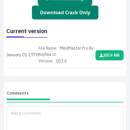
Download Crack Only
Current version
File Name:
MindMaster Pro By
kuyhaa.cc
January 01
1970
105.6 MB
Version:
10.1.6
Comments