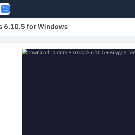
s 6.10.5 for Windows