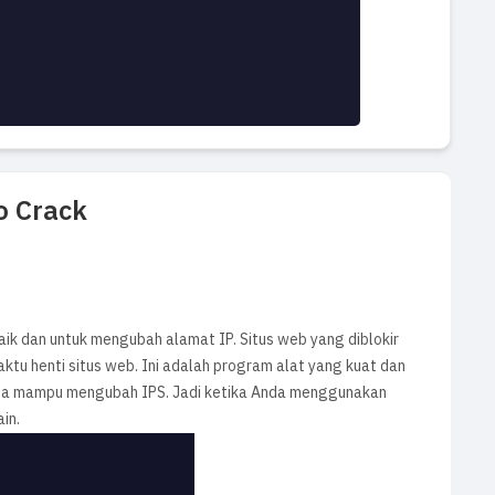
o Crack
ik dan untuk mengubah alamat IP. Situs web yang diblokir
ktu henti situs web. Ini adalah program alat yang kuat dan
da mampu mengubah IPS. Jadi ketika Anda menggunakan
in.