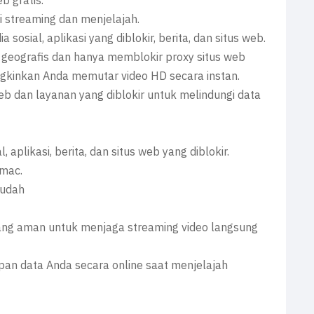
 gratis.
 streaming dan menjelajah.
sial, aplikasi yang diblokir, berita, dan situs web.
geografis dan hanya memblokir proxy situs web
kinkan Anda memutar video HD secara instan.
eb dan layanan yang diblokir untuk melindungi data
plikasi, berita, dan situs web yang diblokir.
 mac.
mudah
yang aman untuk menjaga streaming video langsung
an data Anda secara online saat menjelajah