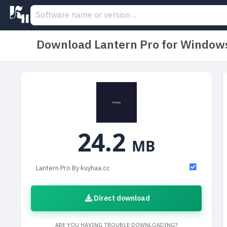
Download Lantern Pro for Window
24.2
MB
Lantern Pro By kuyhaa.cc
Direct download
ARE YOU HAVING TROUBLE DOWNLOADING?