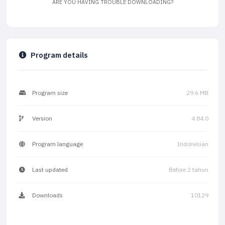
ARE YOU HAVING TROUBLE DOWNLOADING?
Program details
Program size
29.6 MB
Version
4.84.0
Program language
Indonesian
Last updated
Before 2 tahun
Downloads
10129