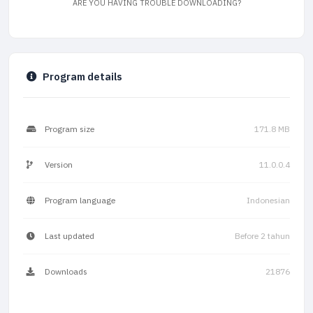
ARE YOU HAVING TROUBLE DOWNLOADING?
Program details
Program size
171.8 MB
Version
11.0.0.4
Program language
Indonesian
Last updated
Before 2 tahun
Downloads
21876