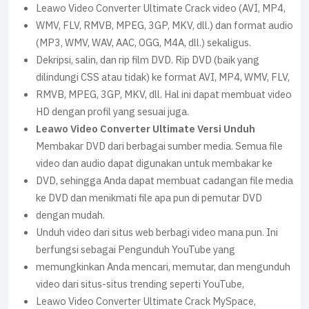
Leawo Video Converter Ultimate Crack video (AVI, MP4,
WMV, FLV, RMVB, MPEG, 3GP, MKV, dll.) dan format audio
(MP3, WMV, WAV, AAC, OGG, M4A, dll.) sekaligus.
Dekripsi, salin, dan rip film DVD. Rip DVD (baik yang
dilindungi CSS atau tidak) ke format AVI, MP4, WMV, FLV,
RMVB, MPEG, 3GP, MKV, dll. Hal ini dapat membuat video
HD dengan profil yang sesuai juga.
Leawo Video Converter Ultimate Versi Unduh
Membakar DVD dari berbagai sumber media. Semua file
video dan audio dapat digunakan untuk membakar ke
DVD, sehingga Anda dapat membuat cadangan file media
ke DVD dan menikmati file apa pun di pemutar DVD
dengan mudah.
Unduh video dari situs web berbagi video mana pun. Ini
berfungsi sebagai Pengunduh YouTube yang
memungkinkan Anda mencari, memutar, dan mengunduh
video dari situs-situs trending seperti YouTube,
Leawo Video Converter Ultimate Crack MySpace,