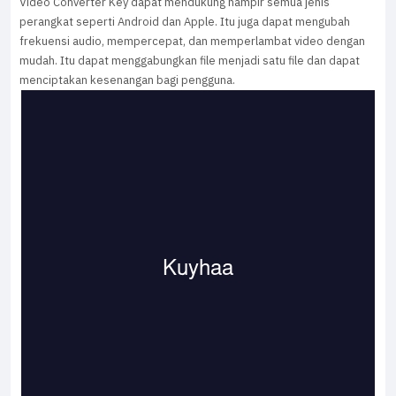
Video Converter Key dapat mendukung hampir semua jenis
perangkat seperti Android dan Apple. Itu juga dapat mengubah
frekuensi audio, mempercepat, dan memperlambat video dengan
mudah. Itu dapat menggabungkan file menjadi satu file dan dapat
menciptakan kesenangan bagi pengguna.