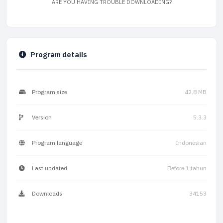
ARE YOU HAVING TROUBLE DOWNLOADING?
Program details
Program size
42.8 MB
Version
5.3.3
Program language
Indonesian
Last updated
Before 1 tahun
Downloads
34153