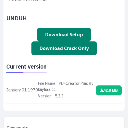
UNDUH
Download Setup
Download Crack Only
Current version
File Name:
PDFCreator Plus By
kuyhaa.cc
January 01
1970
42.8 MB
Version:
5.3.3
Comments