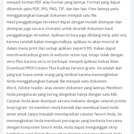
menjadi format PDF atau format yang lainnya. Format yang dapat
dibentuk yaitu PDF, JPG, PNG, TIF, dan lain-lain. Fitur lainnya yaitu
menggabungkan banyak dokumen menjadi satu file.
Hasil penggabungan tersebut dapat dengan mudah disimpan dan
disimpan juga secara otomatis untuk dicetak dokumen hasil
penggabungan tersebut. Aplikasi ini bisa juga dibilang mirip add-ons,
karena setelah kalian menginstallnya, aplikasi ini akan muncul di
dalam menu print dari setiap aplikasi seperti MS. Kalian dapat
mendownloadnya gratis di website resmi nya, tetapi tidak dengan
versi Plus karena versi ini berbayar menjadi aplikasi bebas iklan.
Download PPDFCreator Plus Kuyhaa Version gratis. Ini adalah alat
yang luar biasa untuk orang yang terlibat karena memungkinkan
Anda menggabungkan banyak file menjadi satu dokumen.
Word, Adobe reader, atau viewer dokumen yang lainnya. Memberi
Anda pengaturan yang sering diinginkan hanya dengan satu klik.
Catatan Anda akan disimpan secara mekanis dengan seluruh printer
terprogram. Ini memberi Anda kendali dan membuat hasil Anda
aman untuk tanpa masalah mendapatkan catatan favorit Anda. Ini
memungkinkan Anda membuat persiapan yang berbeda bersama
dengan komponen favorit Anda. Anda dapat mengunggah skrip
tambahan yang dapat disesuaikan dengan persiapan favorit Anda.