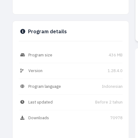
Program details
Program size
436 MB
Version
1.28.4.0
Program language
Indonesian
Last updated
Before 2 tahun
Downloads
70978