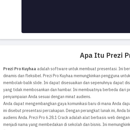
Apa Itu Prezi 
Prezi Pro Kuyhaa
adalah software untuk membuat presentasi. Ini berb
dinamis dan fleksibel. Prezi Pro Kuyhaa memungkinkan pengguna untu
membolak-balik slide. Ini dapat disesuaikan dan sepenuhnya dapat di
yang tidak membosankan dan hambar. Ini membuatnya berbeda dari p
penyampaian Anda sesuai dengan minat audiens.
Anda dapat mengembangkan gaya komunikasi baru di mana Anda dapat
ini disebut presentasi percakapan. Dengan perangkat lunak ini, Anda b
audiens Anda. Prezi Pro 6.28.1 Crack adalah alat berbasis web dengan f
menjadi nama yang membedakan di sekolah dan bisnis. Ini memungki