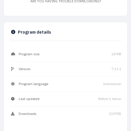
ARE YOU HAVING TROUBLE DOWNLOADING?
Program details
Program size
18 MB
Version
7.13.1
Program language
Indonesian
Last updated
Before 1 tahun
Downloads
159785