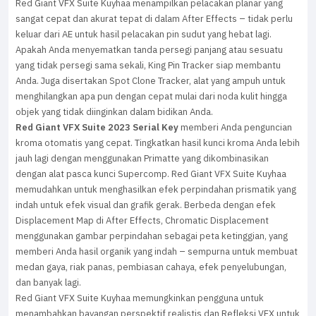
Red Giant VFX Suite Kuyhaa menampilkan pelacakan planar yang
sangat cepat dan akurat tepat di dalam After Effects – tidak perlu
keluar dari AE untuk hasil pelacakan pin sudut yang hebat lagi.
Apakah Anda menyematkan tanda persegi panjang atau sesuatu
yang tidak persegi sama sekali, King Pin Tracker siap membantu
Anda. Juga disertakan Spot Clone Tracker, alat yang ampuh untuk
menghilangkan apa pun dengan cepat mulai dari noda kulit hingga
objek yang tidak diinginkan dalam bidikan Anda.
Red Giant VFX Suite 2023 Serial Key
memberi Anda penguncian
kroma otomatis yang cepat. Tingkatkan hasil kunci kroma Anda lebih
jauh lagi dengan menggunakan Primatte yang dikombinasikan
dengan alat pasca kunci Supercomp. Red Giant VFX Suite Kuyhaa
memudahkan untuk menghasilkan efek perpindahan prismatik yang
indah untuk efek visual dan grafik gerak. Berbeda dengan efek
Displacement Map di After Effects, Chromatic Displacement
menggunakan gambar perpindahan sebagai peta ketinggian, yang
memberi Anda hasil organik yang indah – sempurna untuk membuat
medan gaya, riak panas, pembiasan cahaya, efek penyelubungan,
dan banyak lagi.
Red Giant VFX Suite Kuyhaa memungkinkan pengguna untuk
menambahkan bayangan perspektif realistis dan Refleksi VFX untuk