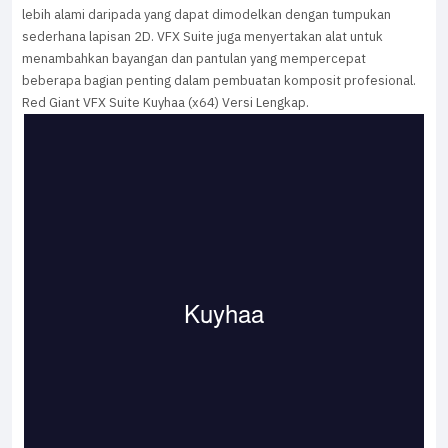
lebih alami daripada yang dapat dimodelkan dengan tumpukan
sederhana lapisan 2D. VFX Suite juga menyertakan alat untuk
menambahkan bayangan dan pantulan yang mempercepat
beberapa bagian penting dalam pembuatan komposit profesional.
Red Giant VFX Suite Kuyhaa (x64) Versi Lengkap.