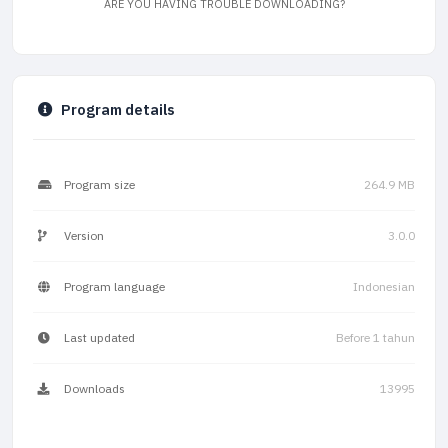
ARE YOU HAVING TROUBLE DOWNLOADING?
Program details
Program size
264.9 MB
Version
3.0.0
Program language
Indonesian
Last updated
Before 1 tahun
Downloads
13995