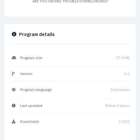
ARE YOU HAVING TROUBLE DOWNLOADING?
Program details
Program size
27.9 MB
Version
6.2
Program language
Indonesian
Last updated
Before 2 tahun
Downloads
17322