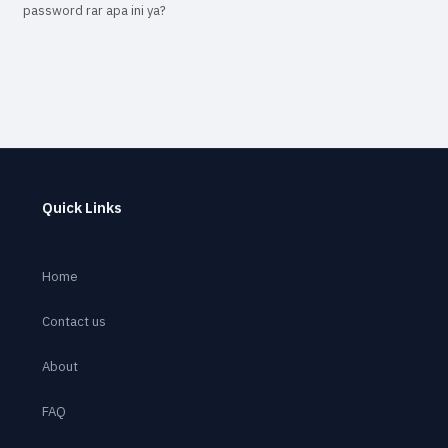
password rar apa ini ya?
Quick Links
Home
Contact us
About
FAQ