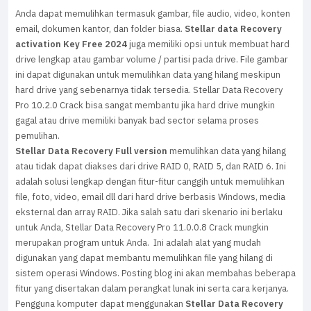
Anda dapat memulihkan termasuk gambar, file audio, video, konten
email, dokumen kantor, dan folder biasa.
Stellar data Recovery
activation Key Free 2024
juga memiliki opsi untuk membuat hard
drive lengkap atau gambar volume / partisi pada drive. File gambar
ini dapat digunakan untuk memulihkan data yang hilang meskipun
hard drive yang sebenarnya tidak tersedia. Stellar Data Recovery
Pro 10.2.0 Crack bisa sangat membantu jika hard drive mungkin
gagal atau drive memiliki banyak bad sector selama proses
pemulihan.
Stellar Data Recovery Full version
memulihkan data yang hilang
atau tidak dapat diakses dari drive RAID 0, RAID 5, dan RAID 6. Ini
adalah solusi lengkap dengan fitur-fitur canggih untuk memulihkan
file, foto, video, email dll dari hard drive berbasis Windows, media
eksternal dan array RAID. Jika salah satu dari skenario ini berlaku
untuk Anda, Stellar Data Recovery Pro 11.0.0.8 Crack mungkin
merupakan program untuk Anda. Ini adalah alat yang mudah
digunakan yang dapat membantu memulihkan file yang hilang di
sistem operasi Windows. Posting blog ini akan membahas beberapa
fitur yang disertakan dalam perangkat lunak ini serta cara kerjanya.
Pengguna komputer dapat menggunakan
Stellar Data Recovery