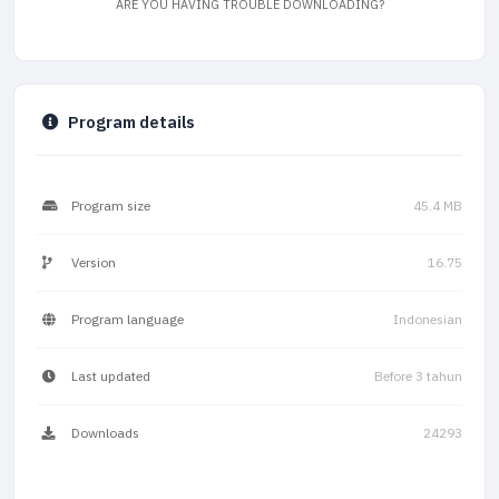
ARE YOU HAVING TROUBLE DOWNLOADING?
Program details
Program size
45.4 MB
Version
16.75
Program language
Indonesian
Last updated
Before 3 tahun
Downloads
24293