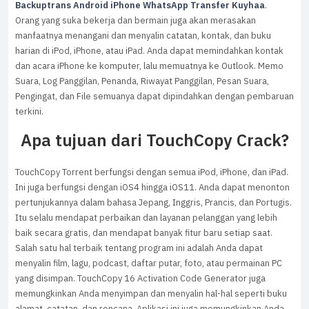
Backuptrans Android iPhone WhatsApp Transfer Kuyhaa
.
Orang yang suka bekerja dan bermain juga akan merasakan
manfaatnya menangani dan menyalin catatan, kontak, dan buku
harian di iPod, iPhone, atau iPad. Anda dapat memindahkan kontak
dan acara iPhone ke komputer, lalu memuatnya ke Outlook. Memo
Suara, Log Panggilan, Penanda, Riwayat Panggilan, Pesan Suara,
Pengingat, dan File semuanya dapat dipindahkan dengan pembaruan
terkini.
Apa tujuan dari TouchCopy Crack?
TouchCopy Torrent berfungsi dengan semua iPod, iPhone, dan iPad.
Ini juga berfungsi dengan iOS4 hingga iOS11. Anda dapat menonton
pertunjukannya dalam bahasa Jepang, Inggris, Prancis, dan Portugis.
Itu selalu mendapat perbaikan dan layanan pelanggan yang lebih
baik secara gratis, dan mendapat banyak fitur baru setiap saat.
Salah satu hal terbaik tentang program ini adalah Anda dapat
menyalin film, lagu, podcast, daftar putar, foto, atau permainan PC
yang disimpan. TouchCopy 16 Activation Code Generator juga
memungkinkan Anda menyimpan dan menyalin hal-hal seperti buku
alamat, catatan, dan rencana. Aplikasi ini juga memungkinkan Anda