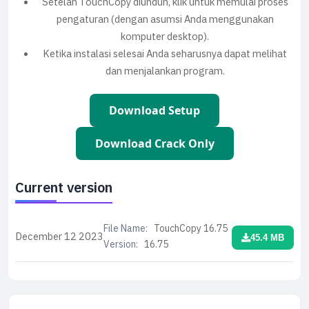
Setelah TouchCopy diunduh, klik untuk memulai proses
pengaturan (dengan asumsi Anda menggunakan
komputer desktop).
Ketika instalasi selesai Anda seharusnya dapat melihat
dan menjalankan program.
Download Setup
Download Crack Only
Current version
File Name:
TouchCopy 16.75
December 12
2023
45.4 MB
Version:
16.75