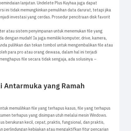
mindaian lanjutan. Undelete Plus Kuyhaa juga dapat
rsi ini tidak memungkinkan pemulihan data darurat, tetapi jika
adi investasi yang cerdas. Prosedur pencitraan disk favorit
ter atau sistem penyimpanan untuk menemukan file yang
da dengan mudah! Ia juga memiliki komputer, drive, kamera,
n Anda pulihkan dan tekan tombol untuk mengembalikan file atau
leh para pro atau orang dewasa, dalam hal ini terjadi
enghapus file secara tidak sengaja, ada solusinya –
ki Antarmuka yang Ramah
tuk memulihkan file yang terhapus kasus, file yang terhapus
kumen terhapus yang disimpan utuh melalui mesin Windows.
 berukuran kecil, cepat, praktis, fungsional, dan praktis,
 perlindungan kebijakan atau mengaktifkan fitur pencarian