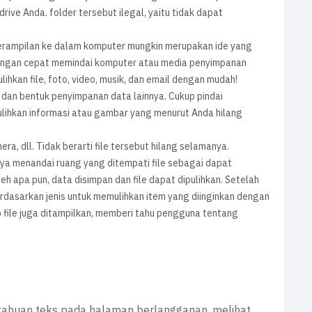
drive Anda. folder tersebut ilegal, yaitu tidak dapat
terampilan ke dalam komputer mungkin merupakan ide yang
dengan cepat memindai komputer atau media penyimpanan
lihkan file, foto, video, musik, dan email dengan mudah!
, dan bentuk penyimpanan data lainnya. Cukup pindai
emulihkan informasi atau gambar yang menurut Anda hilang
a, dll. Tidak berarti file tersebut hilang selamanya.
nya menandai ruang yang ditempati file sebagai dapat
h apa pun, data disimpan dan file dapat dipulihkan. Setelah
rdasarkan jenis untuk memulihkan item yang diinginkan dengan
iap file juga ditampilkan, memberi tahu pengguna tentang
tahuan teks pada halaman berlangganan, melihat