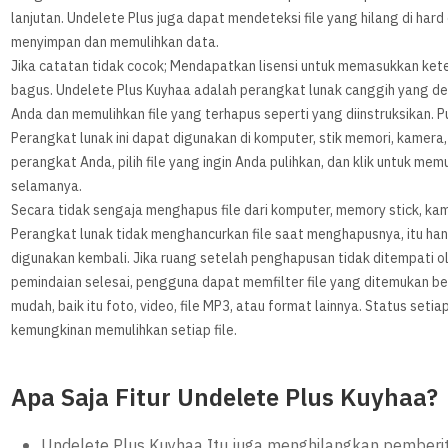
lanjutan. Undelete Plus juga dapat mendeteksi file yang hilang di hard 
menyimpan dan memulihkan data.
Jika catatan tidak cocok; Mendapatkan lisensi untuk memasukkan ke
bagus. Undelete Plus Kuyhaa adalah perangkat lunak canggih yang 
Anda dan memulihkan file yang terhapus seperti yang diinstruksikan. Pu
Perangkat lunak ini dapat digunakan di komputer, stik memori, kamera
perangkat Anda, pilih file yang ingin Anda pulihkan, dan klik untuk m
selamanya.
Secara tidak sengaja menghapus file dari komputer, memory stick, kamer
Perangkat lunak tidak menghancurkan file saat menghapusnya, itu ha
digunakan kembali. Jika ruang setelah penghapusan tidak ditempati ole
pemindaian selesai, pengguna dapat memfilter file yang ditemukan be
mudah, baik itu foto, video, file MP3, atau format lainnya. Status set
kemungkinan memulihkan setiap file.
Apa Saja Fitur Undelete Plus Kuyhaa?
Undelete Plus Kuyhaa Itu juga menghilangkan pemberi