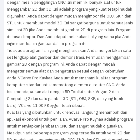
dengan mesin penggilingan CNC. Ini memiliki banyak alat untuk
menggambar 2D dan 3D. Ini adalah program yang kuat tetapi mudah
digunakan. Anda dapat dengan mudah mengimpor file OBJ, SKP, dan
STL untuk membuat model 3D. Ini sangat berguna untuk semua jenis
simulasi 2D jika Anda membuat gambar 2D di program lain. Program
itu bisa diimpor. Dan Anda dapat melakukan hal yang sama jika Anda
ingin mendesain gambar dalam program itu.
Tidak ada program lain yang mengharuskan Anda menyertakan satu
set lengkap alat gambar dan demonstrasi. Permudah menggambar
gambar 2D dengan program ini. Anda dapat dengan mudah
mengatur semua alat dan pengaturan sesuai dengan kebutuhan
Anda. VCarve Pro Kuyhaa Anda untuk memahami kualitas program
komputer standar untuk memotong elemen di router CNC. Anda
bisa mendapatkan alat dengan 5D Toolkit untuk Vogue 2 dan
Computing 2 dan satu gambar 3D (STL, OBJ, SKP, dan yang lebih
baru). VCarve 11.009 Keygen telah dibuat.
Kualitas yang dibutuhkan untuk renovasi langsung menambah dan
aplikasi ekonomi untuk penilaian. VCarve Pro Kuyhaa adalah program
untuk menyiapkan jembatan CNC dan sangat mudah digunakan.
Meskipun ada beberapa program yang tersedia untuk versi 2D dan
3D, mudah untuk mengimpor file OBJ, SKP, dan STL untuk membuat