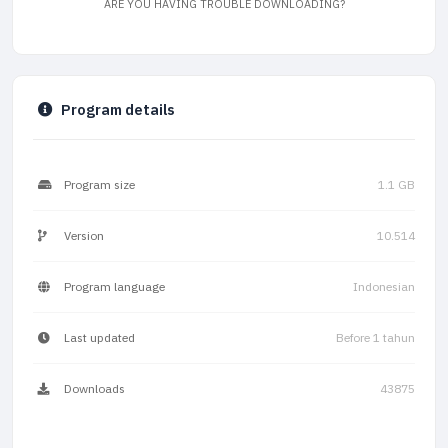
ARE YOU HAVING TROUBLE DOWNLOADING?
Program details
Program size
1.1 GB
Version
10.514
Program language
Indonesian
Last updated
Before 1 tahun
Downloads
43875