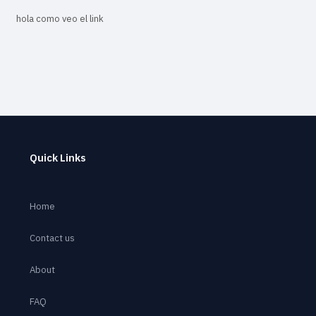
hola como veo el link
Quick Links
Home
Contact us
About
FAQ