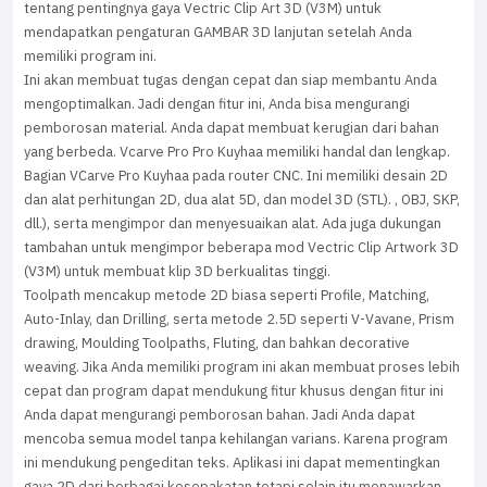
tentang pentingnya gaya Vectric Clip Art 3D (V3M) untuk
mendapatkan pengaturan GAMBAR 3D lanjutan setelah Anda
memiliki program ini.
Ini akan membuat tugas dengan cepat dan siap membantu Anda
mengoptimalkan. Jadi dengan fitur ini, Anda bisa mengurangi
pemborosan material. Anda dapat membuat kerugian dari bahan
yang berbeda. Vcarve Pro Pro Kuyhaa memiliki handal dan lengkap.
Bagian VCarve Pro Kuyhaa pada router CNC. Ini memiliki desain 2D
dan alat perhitungan 2D, dua alat 5D, dan model 3D (STL). , OBJ, SKP,
dll.), serta mengimpor dan menyesuaikan alat. Ada juga dukungan
tambahan untuk mengimpor beberapa mod Vectric Clip Artwork 3D
(V3M) untuk membuat klip 3D berkualitas tinggi.
Toolpath mencakup metode 2D biasa seperti Profile, Matching,
Auto-Inlay, dan Drilling, serta metode 2.5D seperti V-Vavane, Prism
drawing, Moulding Toolpaths, Fluting, dan bahkan decorative
weaving. Jika Anda memiliki program ini akan membuat proses lebih
cepat dan program dapat mendukung fitur khusus dengan fitur ini
Anda dapat mengurangi pemborosan bahan. Jadi Anda dapat
mencoba semua model tanpa kehilangan varians. Karena program
ini mendukung pengeditan teks. Aplikasi ini dapat mementingkan
gaya 2D dari berbagai kesepakatan tetapi selain itu menawarkan