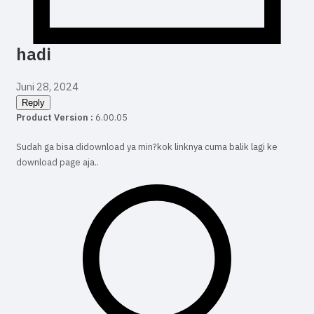
hadi
Juni 28, 2024
Reply
Product Version :
6.00.05
Sudah ga bisa didownload ya min?kok linknya cuma balik lagi ke
download page aja..