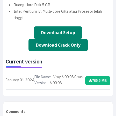
Ruang Hard Disk 5 GB
Intel Pentium i7, Multi-core GHz atau Prosesor lebih
tinggi
Download Setup
Download Crack Only
Current version
File Name:
Vray 6.00.05 Crack
January 01
2024
765.5 MB
Version:
6.00.05
Comments