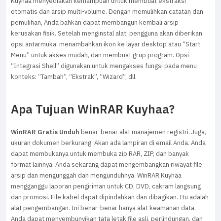
Kuyhaa menyediakan kemampuan untuk membuat ekstraksi
otomatis dan arsip multi-volume. Dengan memulihkan catatan dan
pemulihan, Anda bahkan dapat membangun kembali arsip
kerusakan fisik. Setelah menginstal alat, pengguna akan diberikan
opsi antarmuka: menambahkan ikon ke layar desktop atau “Start
Menu” untuk akses mudah, dan membuat grup program. Opsi
“Integrasi Shell” digunakan untuk mengakses fungsi pada menu
konteks: “Tambah”, “Ekstrak”, “Wizard”, dll.
Apa Tujuan WinRAR Kuyhaa?
WinRAR Gratis Unduh
benar-benar alat manajemen registri. Juga,
ukuran dokumen berkurang. Akan ada lampiran di email Anda. Anda
dapat membukanya untuk membuka zip RAR, ZIP, dan banyak
format lainnya. Anda sekarang dapat mengembangkan riwayat file
arsip dan mengunggah dan mengunduhnya. WinRAR Kuyhaa
mengganggu laporan pengiriman untuk CD, DVD, cakram langsung
dan promosi. File kabel dapat dipindahkan dan dibagikan. Itu adalah
alat pengembangan. Ini benar-benar hanya alat keamanan data.
Anda dapat menyembunyikan tata letak file asli, perlindungan, dan