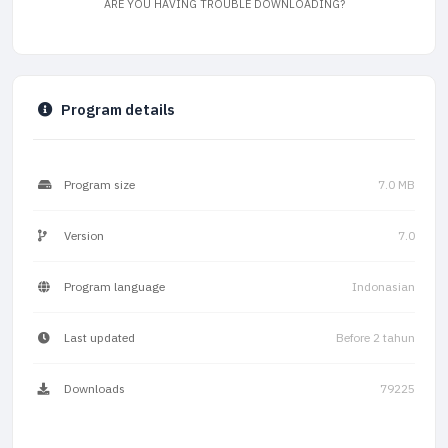
ARE YOU HAVING TROUBLE DOWNLOADING?
Program details
Program size
7.0 MB
Version
7.0
Program language
Indonasian
Last updated
Before 2 tahun
Downloads
79225