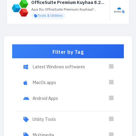
OfficeSuite Premium Kuyhaa 8.20.54129 Terbaru Versi
Apa Itu OfficeSuite Premium Kuyhaa?
42932
OfficeSuite Premium Kuyhaa adalah alat
Tools & Utilities
yang ampuh untuk produktivitas dokumen
maksimum di semua perangkat Anda.
Kompatibilitas penuh dengan semua format
populer termasuk DOC, DOCX,...
Filter by Tag
Latest Windows softwares
MacOs apps
Android Apps
Utility Tools
Multimedia