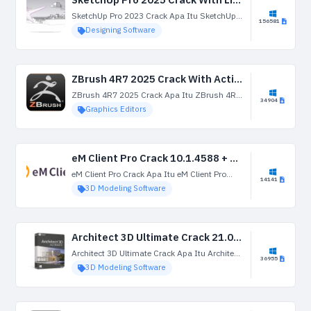
SketchUp Pro 2025 Crack With License Key Terbaru
SketchUp Pro 2023 Crack Apa Itu SketchUp
156581
Pro 23.1.340 Crack? SketchUp Pro 23.1.340
Designing Software
Crack adalah aplikasi bangunan 3-D yang
kuat yang dibuat untuk berbagai macam
aplikasi sketsa. Sadarilah...
ZBrush 4R7 2025 Crack With Activation Key Terbaru
ZBrush 4R7 2025 Crack Apa Itu ZBrush 4R7
34904
2025 Crack? ZBrush 4R7 2025 Crack adalah
Graphics Editors
perangkat lunak profesional untuk
pemodelan 3D / 2.5D dan animasi 3D.
Zbrush 4R7 Crack...
eM Client Pro Crack 10.1.4588 + Keygen Terbaru Gratis
eM Client Pro Crack Apa Itu eM Client Pro
14141
Crack? eM Client Pro Crack memiliki
3D Modeling Software
antarmuka pengguna yang kuat namun
efisien yang meningkatkan produktivitas
Anda. Anda dapat dengan...
Architect 3D Ultimate Crack 21.0.0.102 With Terbaru
Architect 3D Ultimate Crack Apa Itu Architect
36955
3D Ultimate Crack? Architect 3D Ultimate
3D Modeling Software
Crack CAD / CAM gambar di mana Arsitektur
dapat menggambar semua jenis Pemodelan
Struktur & Struktur...