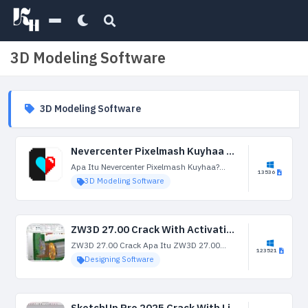
3D Modeling Software
3D Modeling Software
Nevercenter Pixelmash Kuyhaa 2025.1 Terbaru Versi Unduh
Apa Itu Nevercenter Pixelmash Kuyhaa?
13536
Nevercenter Pixelmash Kuyhaa adalah jenis
3D Modeling Software
baru seni piksel dan mesin animasi yang
merampingkan pemrosesan banyak bagian
seni piksel yang paling sulit. Pertama,
gambar atau...
ZW3D 27.00 Crack With Activation Code 2025 Terbaru
ZW3D 27.00 Crack Apa Itu ZW3D 27.00
123521
Crack? ZW3D 27.00 Crack adalah software
Designing Software
lengkap untuk mendesain diagram, gambar
teknik, denah arsitektur, dan model lainnya
yang membutuhkan presisi tinggi.
Perangkat...