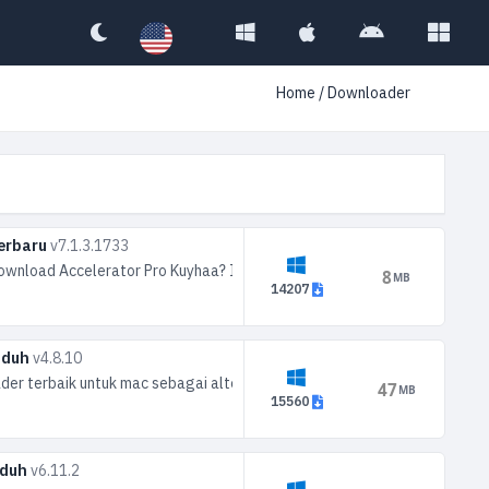
Home
/ Downloader
Terbaru
v7.1.3.1733
ownload Accelerator Pro Kuyhaa? Internet Download Accelerator Pro Ku
8
MB
14207
Unduh
v4.8.10
r terbaik untuk mac sebagai alternatif IDM. Kalian bisa download Down
47
MB
15560
nduh
v6.11.2