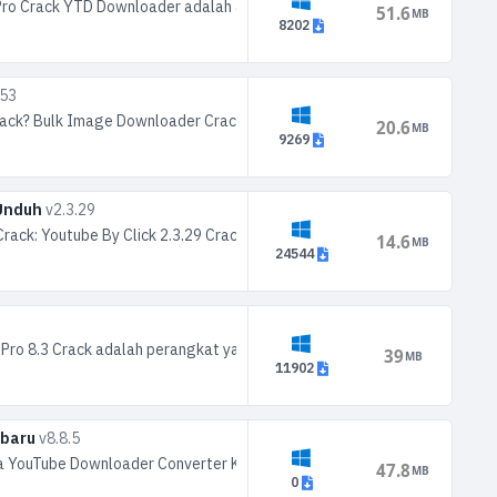
o Crack YTD Downloader adalah aplikasi yang sering dicari orang untuk
51.6
MB
8202
.53
ck? Bulk Image Downloader Crack adalah perangkat lunak pengunduhan
20.6
MB
9269
 Unduh
v2.3.29
9 Crack: Youtube By Click 2.3.29 Crack adalah perangkat lunak pintar d
14.6
MB
24544
Pro 8.3 Crack adalah perangkat yang cantik dan efektif untuk mengunduh
39
MB
11902
rbaru
v8.8.5
YouTube Downloader Converter Kuyhaa adalah aplikasi perangkat lunak 
47.8
MB
0