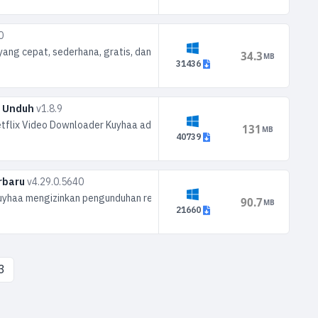
0
ang cepat, sederhana, gratis, dan lebih kecil. Pelanggan Utorrent pro untu
34.3
MB
31436
u Unduh
v1.8.9
etflix Video Downloader Kuyhaa adalah aplikasi berguna yang membantu 
131
MB
40739
erbaru
v4.29.0.5640
aa mengizinkan pengunduhan rekaman, daftar putar, saluran, dan teks da
90.7
MB
21660
3