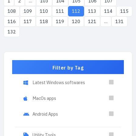
1
2
…
103
104
105
106
107
108
109
110
111
112
113
114
115
116
117
118
119
120
121
…
131
132
Filter by Tag
Latest Windows softwares
MacOs apps
Android Apps
Utility Tools