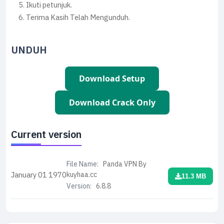
Ikuti petunjuk.
Terima Kasih Telah Mengunduh.
UNDUH
Download Setup
Download Crack Only
Current version
File Name:
Panda VPN By
kuyhaa.cc
January 01
1970
11.3 MB
Version:
6.8.8