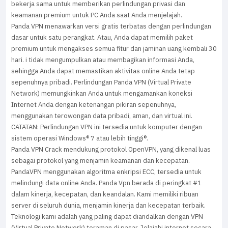
bekerja sama untuk memberikan perlindungan privasi dan
keamanan premium untuk PC Anda saat Anda menjelajah.
Panda VPN menawarkan versi gratis terbatas dengan perlindungan
dasar untuk satu perangkat. Atau, Anda dapat memilih paket
premium untuk mengakses semua fitur dan jaminan uang kembali 30
hari. i tidak mengumpulkan atau membagikan informasi Anda,
sehingga Anda dapat memastikan aktivitas online Anda tetap
sepenuhnya pribadi. Perlindungan Panda VPN (Virtual Private
Network) memungkinkan Anda untuk mengamankan koneksi
Internet Anda dengan ketenangan pikiran sepenuhnya,
menggunakan terowongan data pribadi, aman, dan virtual ini.
CATATAN: Perlindungan VPN ini tersedia untuk komputer dengan
sistem operasi Windows® 7 atau lebih tinggi®.
Panda VPN Crack mendukung protokol OpenVPN, yang dikenal luas
sebagai protokol yang menjamin keamanan dan kecepatan.
PandaVPN menggunakan algoritma enkripsi ECC, tersedia untuk
melindungi data online Anda. Panda Vpn berada di peringkat #1
dalam kinerja, kecepatan, dan keandalan. Kami memiliki ribuan
server di seluruh dunia, menjamin kinerja dan kecepatan terbaik.
Teknologi kami adalah yang paling dapat diandalkan dengan VPN
(Virtual Private Network) teraman di pasar. Jelajahi internet secara