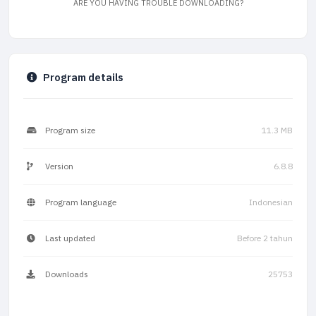
ARE YOU HAVING TROUBLE DOWNLOADING?
Program details
Program size
11.3 MB
Version
6.8.8
Program language
Indonesian
Last updated
Before 2 tahun
Downloads
25753