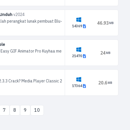
 Unduh
v2024
ah perangkat lunak pembuat Blu-ray dan DVD yang mudah digunakan d
46.93
MB
14369
ble
s Easy GIF Animator Pro Kuyhaa merupakan aplikasi yang akan membantu
24
MB
21470
2.3.3 Crack? Media Player Classic 2.3.3 Crack adalah media player ringa
20.6
MB
17364
7
8
9
10