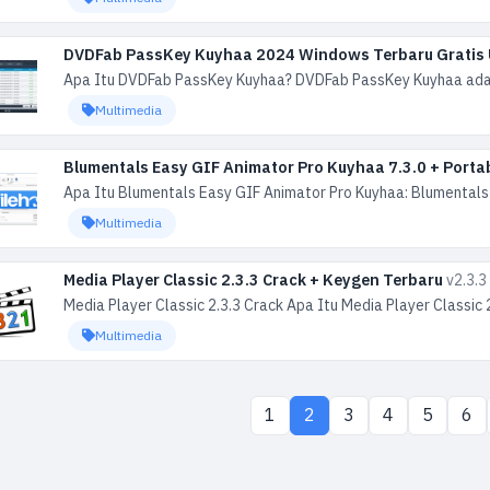
DVDFab PassKey Kuyhaa 2024 Windows Terbaru Gratis
Apa Itu DVDFab PassKey Kuyhaa? DVDFab PassKey Kuyhaa adal
Multimedia
Blumentals Easy GIF Animator Pro Kuyhaa 7.3.0 + Porta
Apa Itu Blumentals Easy GIF Animator Pro Kuyhaa: Blumental
Multimedia
Media Player Classic 2.3.3 Crack + Keygen Terbaru
v2.3.3
Media Player Classic 2.3.3 Crack Apa Itu Media Player Classic 
Multimedia
1
2
3
4
5
6