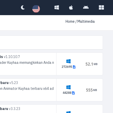
Home
/ Multimedia
is
v1.10.10.7
er Kuyhaa memungkinkan Anda mengunduh video secara langsung dari Y
52.1
MB
272695
erbaru
v5.23
oon Animator Kuyhaa terbaru x64 adalah salah satu software terbaru ya
555
MB
44288
rbaru
v3.3.23